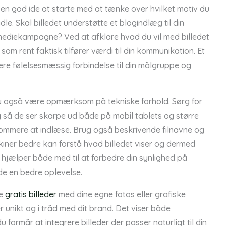
et en god ide at starte med at tænke over hvilket motiv du
le. Skal billedet understøtte et blogindlæg til din
 mediekampagne? Ved at afklare hvad du vil med billedet
om rent faktisk tilfører værdi til din kommunikation. Et
ere følelsesmæssig forbindelse til din målgruppe og
 du også være opmærksom på tekniske forhold. Sørg for
g så de ser skarpe ud både på mobil tablets og større
ommere at indlæse. Brug også beskrivende filnavne og
kiner bedre kan forstå hvad billedet viser og dermed
 hjælper både med til at forbedre din synlighed på
de en bedre oplevelse.
re
gratis billeder
med dine egne fotos eller grafiske
er unikt og i tråd med dit brand. Det viser både
 formår at integrere billeder der passer naturligt til din