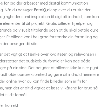
be for dig der arbejder med digital kommunikation
ing. Når du besøger
FotoIQ.dk
oplever du et site der
og nyheder samt inspiration til digitalt indhold, som kan
e elementer til dit projekt. Gratis billeder hjælper dig
rende og visuelt tiltalende uden at du skal betale dyre
ger. Et billede kan i høj grad forstærke din fortælling og
 der besøger dit site.
er det vigtigt at tænke over kvaliteten og relevansen i
 understøtter det budskab du formidler kan øge både
ger på din side. Det betyder at billeder ikke kun er pynt
at fastholde opmærksomhed og gøre dit indhold nemmere
er online hvor du kan finde billeder som er fri for
, men det er altid vigtigt at læse vilkårene for brug så
t til dit formål.
der korrekt