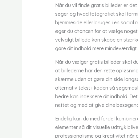
Når du vil finde gratis billeder er d
søger og hvad fotografiet skal formid
hjemmeside eller bruges i en social
øger du chancen for at vælge noget s
velvalgt billede kan skabe en stærk
gøre dit indhold mere mindeværdigt.
Når du vælger gratis billeder skal
at billederne har den rette opløsnin
skærme uden at gøre din side langs
alternativ tekst i koden så søgemas
bedre kan indeksere dit indhold. Det
nettet og med at give dine besøgen
Endelig kan du med fordel kombine
elementer så dit visuelle udtryk bliv
professionalisme og kreativitet når du