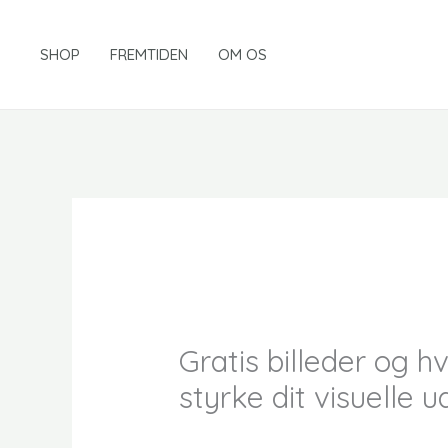
Gå
til
SHOP
FREMTIDEN
OM OS
indholdet
Gratis billeder og h
styrke dit visuelle 